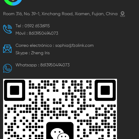
Room 316, No. 39-1, Xinchang Road, Xiamen, Fujian, China
Tel :
0592 6536915
Móvil :
8613950494073
Correo electrónico :
sophia@fzolink.com
Skype :
Zheng lris
Whatsapp :
8613950494073