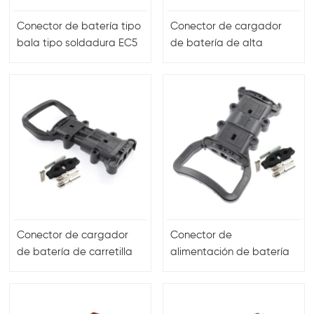
Conector de batería tipo
Conector de cargador
bala tipo soldadura EC5
de batería de alta
macho y hembra
corriente para uso en
montacargas
Conector de cargador
Conector de
de batería de carretilla
alimentación de batería
elevadora macho
de carretilla elevadora
hembra de conexión
de 2 pines 320a
rápida con alta corriente