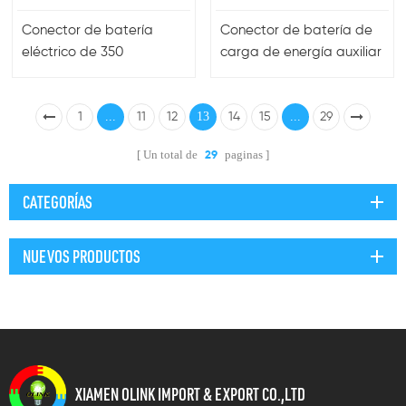
Conector de batería
Conector de batería de
eléctrico de 350
carga de energía auxiliar
amperios con tapa
de señal 75a
...
13
...
1
11
12
14
15
29
Un total de
paginas
29
CATEGORÍAS
NUEVOS PRODUCTOS
XIAMEN OLINK IMPORT & EXPORT CO.,LTD