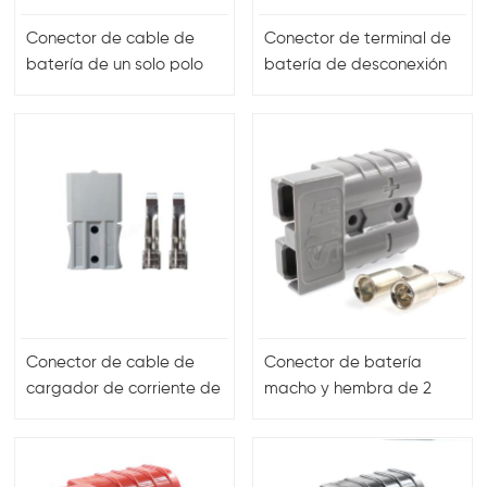
Conector de cable de
Conector de terminal de
batería de un solo polo
batería de desconexión
SP75A calibre 8 rojo y
rápida de 180 amperios
negro
Conector de cable de
Conector de batería
cargador de corriente de
macho y hembra de 2
40 A y 2 pines para
pines de alta corriente
batería
sb50