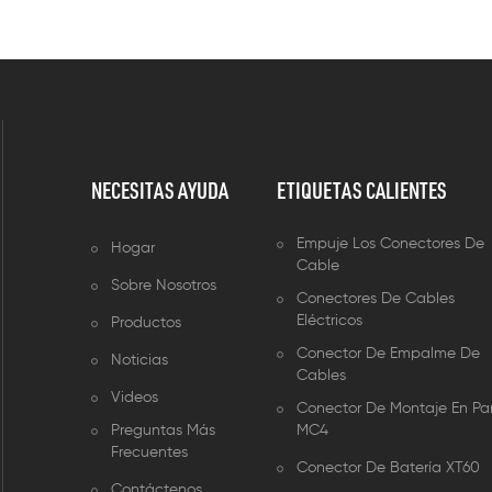
NECESITAS AYUDA
ETIQUETAS CALIENTES
Empuje Los Conectores De
Hogar
Cable
Sobre Nosotros
Conectores De Cables
Eléctricos
Productos
Conector De Empalme De
Noticias
Cables
Videos
Conector De Montaje En Pa
Preguntas Más
MC4
Frecuentes
Conector De Batería XT60
Contáctenos