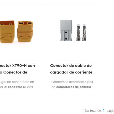
ector XT90-H con
Conector de cable de
a Conector de
cargador de corriente
le cargador de
de 40 A y 2 pines para
lugar de conectores en
Ofrecemos diferentes tipos
ería de 2 pines xt90
batería
sa,
el conector XT90H
de
conectores de batería
,
0h
perfecto para
también accesorios de
icaciones de hasta 90 A
conector, incluidos
stantes. Se puede
cubiertas de terminales de
ipar con una gorra.
batería
, cables de batería
Un total de
pagin
1
/ alambres, etc.