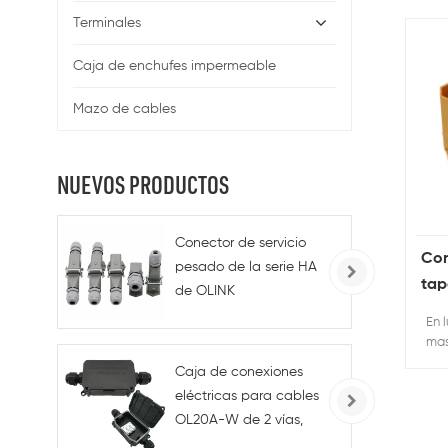
Terminales
Caja de enchufes impermeable
Mazo de cables
NUEVOS PRODUCTOS
Conector de servicio
Con
pesado de la serie HA
tap
de OLINK
cab
3+PE/4+PE/5+PE/7+PE
En 
bat
ma
xt9
es 
Caja de conexiones
apl
eléctricas para cables
con
OL20A-W de 2 vías,
equ
PG9, IP68, 250 V CA, 45