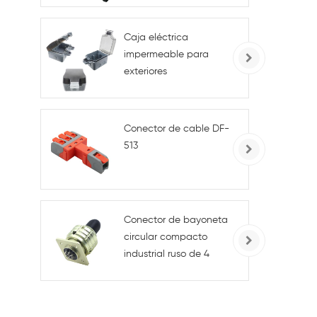
A, para uso industrial y
en exteriores.
Caja eléctrica
impermeable para
exteriores
BG1G/BG286/BG186,
tipo 86, IP66, para
enchufes e
Conector de cable DF-
interruptores
513
Conector de bayoneta
circular compacto
industrial ruso de 4
pines macho/hembra
para alimentación
CA/CC de conexiones