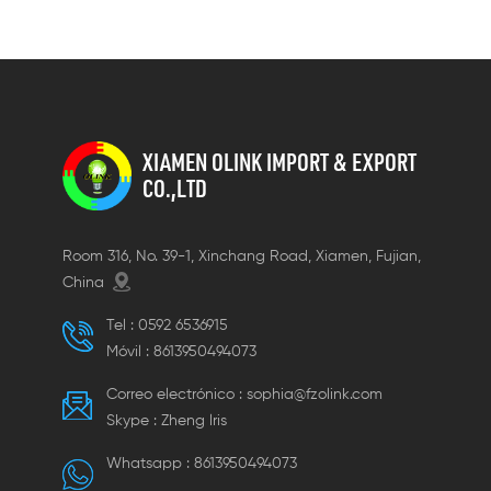
rápidas.
XIAMEN OLINK IMPORT & EXPORT
CO.,LTD
Room 316, No. 39-1, Xinchang Road, Xiamen, Fujian,
China
Tel :
0592 6536915
Móvil :
8613950494073
Correo electrónico :
sophia@fzolink.com
Skype :
Zheng lris
Whatsapp :
8613950494073