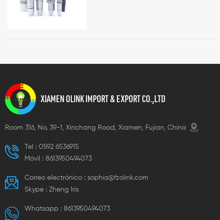
XIAMEN OLINK IMPORT & EXPORT CO.,LTD
Room 316, No. 39-1, Xinchang Road, Xiamen, Fujian, China
Tel :
0592 6536915
Móvil :
8613950494073
Correo electrónico :
sophia@fzolink.com
Skype :
Zheng lris
Whatsapp :
8613950494073