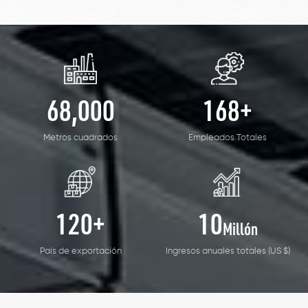
productos son ampliamente utilizados para
electrodomésticos.Nuestra empresa depende de tecnologías
avanzadas, calidad total, precio razonable, excelente servicio
para cooperar con usted para COMPONENTES para terminales,
portalámparas, interruptores, arneses de cableado, paneles de
68
,000
168
+
control, personal técnico con instrumento. . Certificación del
sistema de nuestra empresa. Nuestros productos han pasado la
Metros cuadrados
Empleados Totales
autenticación como VDE, UL CE, CQC, SGS y RoHS. También
aceptamos aparatos de iluminación, equipos de comunicación y
automóviles. Nuestras ventas de productos en muchos países y
regiones de todo el mundo, y tienen un futuro más brillante.
120
+
10
Millón
Esperamos trabajar con usted.
País de exportación
Ingresos anuales totales (US $)