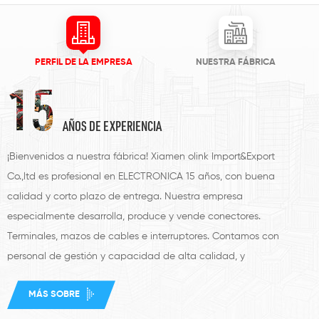
PERFIL DE LA EMPRESA
NUESTRA FÁBRICA
15
AÑOS DE EXPERIENCIA
¡Bienvenidos a nuestra fábrica! Xiamen olink Import&Export
Co.,ltd es profesional en ELECTRONICA 15 años, con buena
calidad y corto plazo de entrega. Nuestra empresa
especialmente desarrolla, produce y vende conectores.
Terminales, mazos de cables e interruptores. Contamos con
personal de gestión y capacidad de alta calidad, y
continuamente introducimos tecnologías avanzadas, equipos de
MÁS SOBRE
producción y pruebas que ya han pasado la calidad ISO900:
2008 de cada tipo de pedidos de clientes OEM u ODM. Nuestros