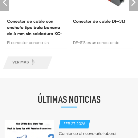
Conector de cable con
Conector de cable DF-513
enchufe tipo bala banana
de 4 mm sin soldadura KC-
121
El conector banana sin
DF-513 es un conector de
soldadura OLINK KC-121 de 4
cables de alto rendimiento con
mm es un conector de cabl...
certificación CE. Cu...
VER MÁS
ÚLTIMAS NOTICIAS
FEB 27, 2026
Comience el nuevo año laboral: