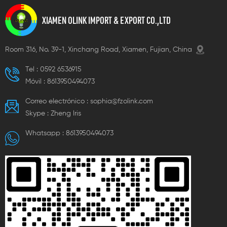
XIAMEN OLINK IMPORT & EXPORT CO.,LTD
Room 316, No. 39-1, Xinchang Road, Xiamen, Fujian, China
Tel :
0592 6536915
Móvil :
8613950494073
Correo electrónico :
sophia@fzolink.com
Skype :
Zheng lris
Whatsapp :
8613950494073