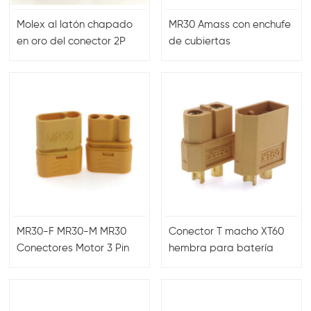
Molex al latón chapado
MR30 Amass con enchufe
en oro del conector 2P
de cubiertas
del adaptador del
Adaptadores de batería
enchufe XT60 para el uso
LIPO chapados en oro
actual de DC del poder
Conectores tipo bala
MR30-F MR30-M MR30
Conector T macho XT60
Conectores Motor 3 Pin
hembra para batería
Pulg 15A RC Lipo Brttey
LiPo
Conectores