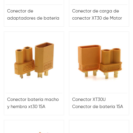
Conector de
Conector de carga de
adaptadores de batería
conector XT30 de Motor
tipo bala LIPO chapado
de enchufe de alta
en oro MT60
calidad
Conector batería macho
Conector XT30U
y hembra xt30 15A
Conector de batería 15A
Conector de alta
corriente