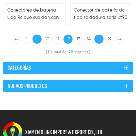
Conectores de batería
Conector de batería dc
Lipo Rc que sueldan con
tipo soldadura serie xt90
enchufe XT90 chapados
en oro
...
12
...
1
10
11
13
14
29
Un total de
paginas
29
CATEGORÍAS
NUEVOS PRODUCTOS
XIAMEN OLINK IMPORT & EXPORT CO.,LTD