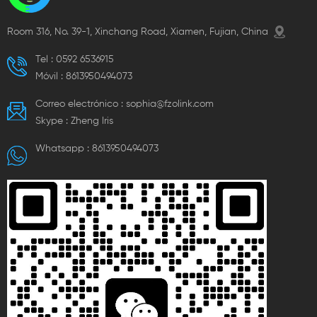
Room 316, No. 39-1, Xinchang Road, Xiamen, Fujian, China
Tel :
0592 6536915
Móvil :
8613950494073
Correo electrónico :
sophia@fzolink.com
Skype :
Zheng lris
Whatsapp :
8613950494073