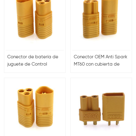
Conector de batería de
Conector OEM Anti Spark
juguete de Control
MT60 con cubierta de
remoto duradero de
protección y funda para
ajuste rápido enlace
Power ESC en modelos
estable para aplicación
RC
de energía de
dispositivos RC