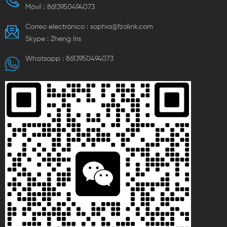
Móvil :
8613950494073
Correo electrónico :
sophia@fzolink.com
Skype :
Zheng lris
Whatsapp :
8613950494073