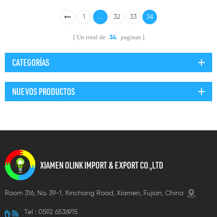
plateado
cable de cargador
...
34
1
32
33
Un total de
paginas
34
CATEGORÍAS
NUEVOS PRODUCTOS
XIAMEN OLINK IMPORT & EXPORT CO.,LTD
Room 316, No. 39-1, Xinchang Road, Xiamen, Fujian, China
Tel :
0592 6536915