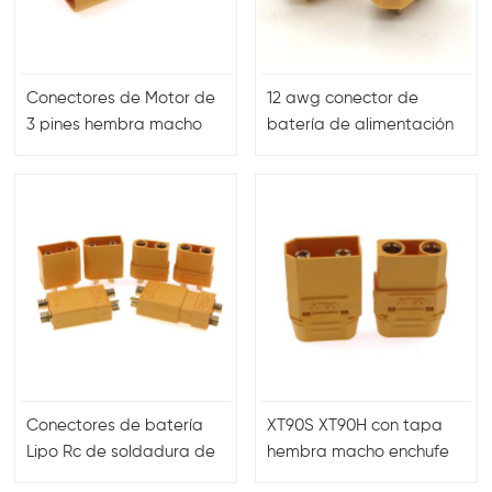
Conectores de Motor de
12 awg conector de
3 pines hembra macho
batería de alimentación
Motor a ESC conectores
de calibre de cable xt60
enchufe
macho hembra
Conectores de batería
XT90S XT90H con tapa
Lipo Rc de soldadura de
hembra macho enchufe
enchufe XT90 Gole
ESC y conectores de