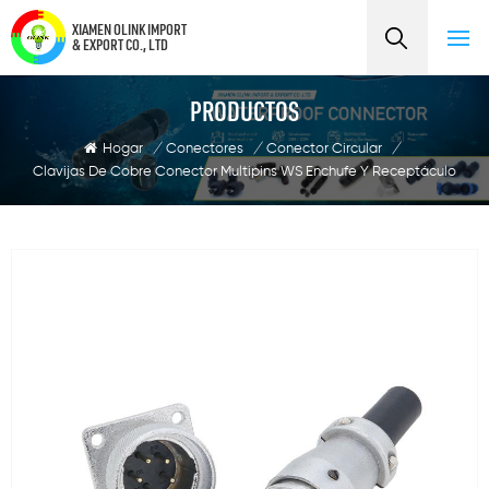
XIAMEN OLINK IMPORT
& EXPORT CO., LTD
PRODUCTOS
Hogar
/
Conectores
/
Conector Circular
/
Clavijas De Cobre Conector Multipins WS Enchufe Y Receptáculo