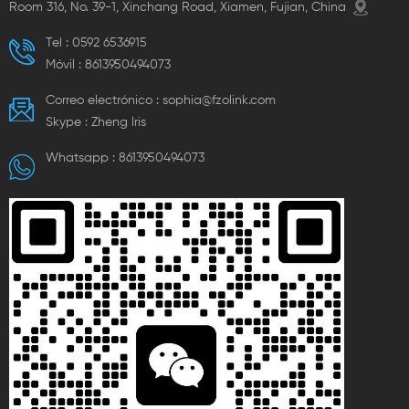
Room 316, No. 39-1, Xinchang Road, Xiamen, Fujian, China
Tel :
0592 6536915
Móvil :
8613950494073
Correo electrónico :
sophia@fzolink.com
Skype :
Zheng lris
Whatsapp :
8613950494073