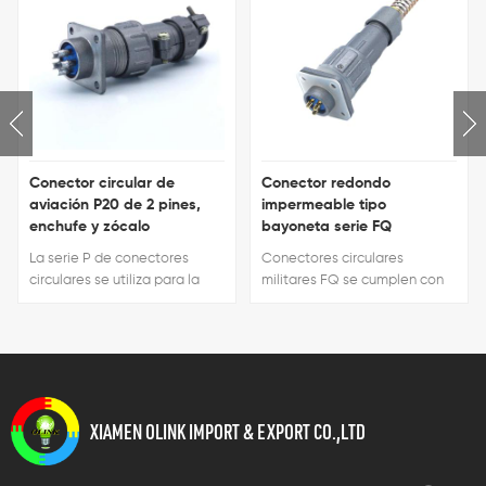
Conector circular de
Conector redondo
aviación P20 de 2 pines,
impermeable tipo
enchufe y zócalo
bayoneta serie FQ
La serie P de conectores
Conectores circulares
circulares se utiliza para la
militares FQ se cumplen con
conexión de circuitos entre
los estándares de
diversos equipos eléctricos.
administración de la industria
Están fabricados según la
de componentes del
norma SJ/T10496 y para
Ministerio de industria
aplicaciones militares e
electrónica D24Q / RE008-
industriales.
84. Son ampliamente
XIAMEN OLINK IMPORT & EXPORT CO.,LTD
utilizados en la conexión
eléctrica entre equipos
electrónicos.