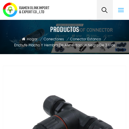
XIAMEN OLINK IMPORT
& EXPORT CO., LTD
PRODUCTOS
Hogar
/
Conectores
/
Conector Estanco
/
Enchufe Macho Y Hembra De Alimentación Negra De 3 Vías