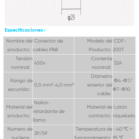
Especificaciones
:
Nombre del
Conector de
Modelo del
CDF-
producto:
cables IP68
Producto:
200T
Tensión
Corriente
450v
32A
nominal:
nominal:
Diámetro
Rango de
Φ4-Φ7/
0,5 mm²-4,0 mm²
exterior del
escurrido:
Φ7-Φ10
cable:
Nailon
Material del
Material de
Latón
retardante de
producto:
contacto:
niquelado
llama
Numero de
Temperatura de
-40 ℃ ~
3P/5P
nucleos:
funcionamiento:
95 ℃