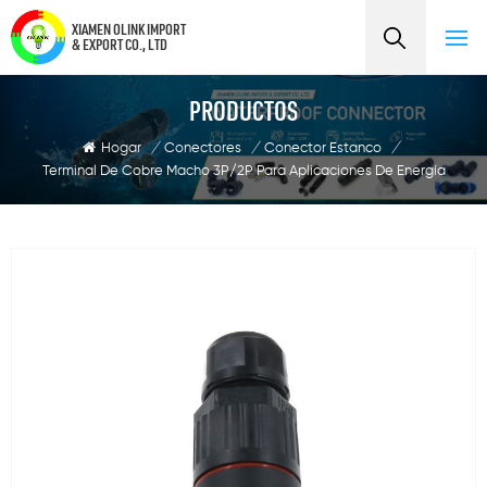
XIAMEN OLINK IMPORT
& EXPORT CO., LTD
PRODUCTOS
Hogar
/
Conectores
/
Conector Estanco
/
Terminal De Cobre Macho 3P/2P Para Aplicaciones De Energía