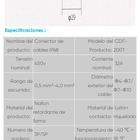
Especificaciones
:
Nombre del
Conector de
Modelo del
CDF-
producto:
cables IP68
Producto:
200T
Tensión
Corriente
450v
32A
nominal:
nominal:
Diámetro
Rango de
Φ4-Φ7/
0,5 mm²-4,0 mm²
exterior del
escurrido:
Φ7-Φ10
cable:
Nailon
Material del
Material de
Latón
retardante de
producto:
contacto:
niquelado
llama
Numero de
Temperatura de
-40 ℃ ~
3P/5P
nucleos:
funcionamiento:
95 ℃