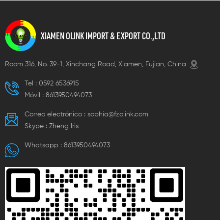
XIAMEN OLINK IMPORT & EXPORT CO.,LTD
Room 316, No. 39-1, Xinchang Road, Xiamen, Fujian, China
Tel :
0592 6536915
Móvil :
8613950494073
Correo electrónico :
sophia@fzolink.com
Skype :
Zheng lris
Whatsapp :
8613950494073