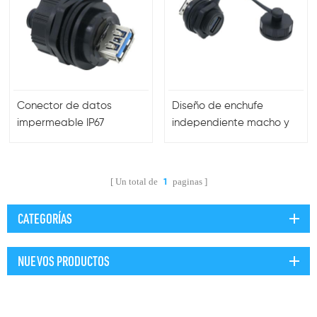
Conector de datos
Diseño de enchufe
impermeable IP67
independiente macho y
USB2.0/3.0 con cable
hembra para transmisión
de datos
Un total de
paginas
1
CATEGORÍAS
NUEVOS PRODUCTOS