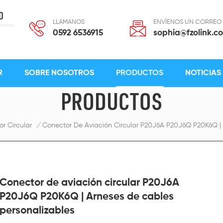
D
LLAMANOS
ENVÍENOS UN CORREO
0592 6536915
sophia@fzolink.c
R
SOBRE NOSOTROS
PRODUCTOS
NOTICIAS
PRODUCTOS
r Circular
/
Conector De Aviación Circular P20J6A P20J6Q P20K6Q | 
Conector de aviación circular P20J6A
P20J6Q P20K6Q | Arneses de cables
personalizables