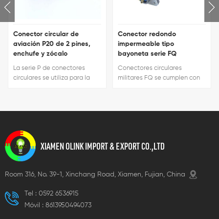
Conector circular de
Conector redondo
aviación P20 de 2 pines,
impermeable tipo
enchufe y zócalo
bayoneta serie FQ
La serie P de conectores
Conectores circulares
circulares se utiliza para la
militares FQ se cumplen con
conexión de circuitos entre
los estándares de
diversos equipos eléctricos.
administración de la industria
Están fabricados según la
de componentes del
norma SJ/T10496 y para
Ministerio de industria
aplicaciones militares e
electrónica D24Q / RE008-
industriales.
84. Son ampliamente
XIAMEN OLINK IMPORT & EXPORT CO.,LTD
utilizados en la conexión
eléctrica entre equipos
electrónicos.
Room 316, No. 39-1, Xinchang Road, Xiamen, Fujian, China
Tel :
0592 6536915
Móvil :
8613950494073