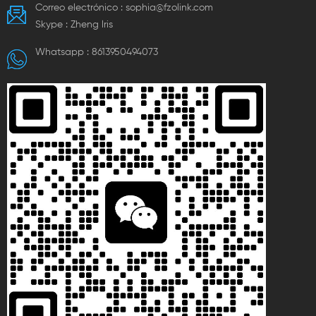
Correo electrónico :
sophia@fzolink.com
Skype :
Zheng lris
Whatsapp :
8613950494073