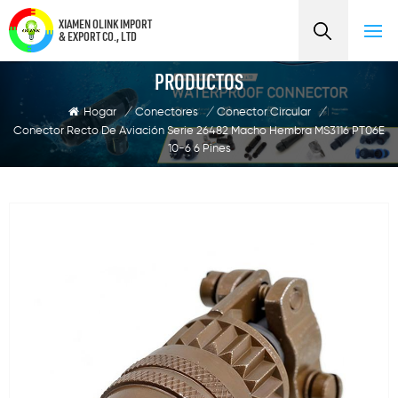
XIAMEN OLINK IMPORT
& EXPORT CO., LTD
PRODUCTOS
Hogar
/
Conectores
/
Conector Circular
/
Conector Recto De Aviación Serie 26482 Macho Hembra MS3116 PT06E
10-6 6 Pines