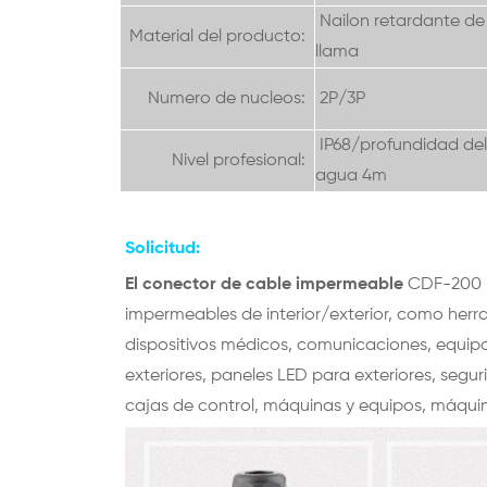
Nailon retardante de
Material del producto:
llama
Numero de nucleos:
2P/3P
IP68/profundidad del
Nivel profesional:
agua 4m
Solicitud:
El conector de cable impermeable
CDF-200
impermeables de interior/exterior, como herr
dispositivos médicos, comunicaciones, equip
exteriores, paneles LED para exteriores, segu
cajas de control, máquinas y equipos, máqu