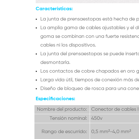
Características:
La junta de prensaestopas está hecha de p
La amplia gama de cables ajustables y el di
goma se combinan con una fuerte resistenci
cables ni los dispositivos.
La junta del prensaestopas se puede insert
desmontarla.
Los contactos de cobre chapados en oro g
Larga vida útil, tiempos de conexión más d
Diseño de bloqueo de rosca para una conex
Especificaciones:
Nombre del producto:
Conector de cables 
Tensión nominal:
450v
Rango de escurrido:
0,5 mm²-4,0 mm²