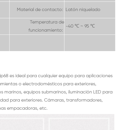
Material de contacto:
Latón niquelado
Temperatura de
-40 ℃ ~ 95 ℃
funcionamiento:
ip68 es ideal para cualquier equipo para aplicaciones
amientas o electrodomésticos para exteriores,
os marinos, equipos submarinos, iluminación LED para
ridad para exteriores. Cámaras, transformadores,
inas empacadoras, etc.