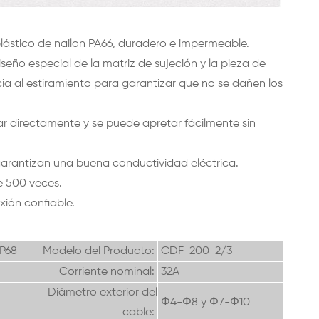
lástico de nailon PA66, duradero e impermeable.
seño especial de la matriz de sujeción y la pieza de
a al estiramiento para garantizar que no se dañen los
ar directamente y se puede apretar fácilmente sin
arantizan una buena conductividad eléctrica.
e 500 veces.
ión confiable.
IP68
Modelo del Producto:
CDF-200-2/3
Corriente nominal:
32A
Diámetro exterior del
Φ4-Φ8 y
Φ7-Φ10
cable: