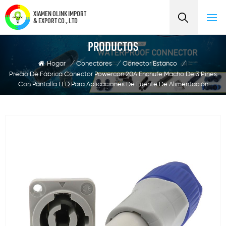
XIAMEN OLINK IMPORT
& EXPORT CO., LTD
PRODUCTOS
Hogar
/
Conectores
/
Conector Estanco
/
Precio De Fábrica Conector Powercon 20A Enchufe Macho De 3 Pines
Con Pantalla LED Para Aplicaciones De Fuente De Alimentación