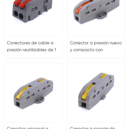
Conectores de cable a
Conector a presión nuevo
presión reutilizables de 1
y compacto con
a orificio múltiple mini
materiales de nailon y PC
tamaño pequeño
de alta calidad para
conexiones eléctricas
seguras y duraderas
Conector universal a
Conector a presión de