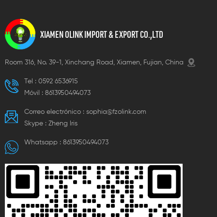
XIAMEN OLINK IMPORT & EXPORT CO.,LTD
Room 316, No. 39-1, Xinchang Road, Xiamen, Fujian, China
Tel :
0592 6536915
Móvil :
8613950494073
Correo electrónico :
sophia@fzolink.com
Skype :
Zheng lris
Whatsapp :
8613950494073