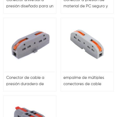
presión diseñado para un
material de PC seguro y
cableado sencillo y
confiable para
conexiones seguras en
aplicaciones de
aplicaciones de
cableado rápidas y
construcción, industriales
sencillas en diversas
y automotrices
industrias
Conector de cable a
empalme de múltiples
presión duradero de
conectores de cable
primera calidad, material
eléctricos de 32 amperios
de nailon y PC para
conexiones eléctricas
seguras y eficientes