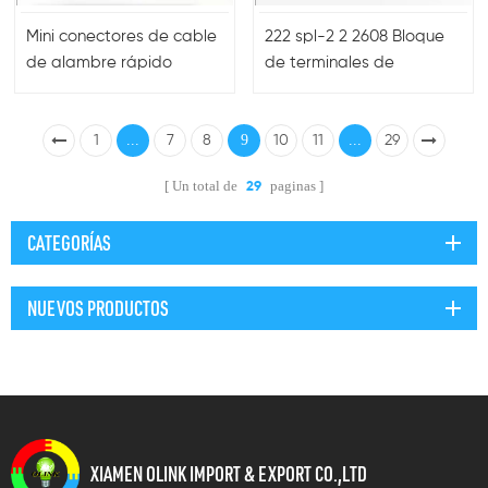
Mini conectores de cable
222 spl-2 2 2608 Bloque
de alambre rápido
de terminales de
empalme rápido
...
9
...
1
7
8
10
11
29
Un total de
paginas
29
CATEGORÍAS
NUEVOS PRODUCTOS
XIAMEN OLINK IMPORT & EXPORT CO.,LTD