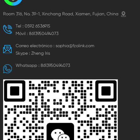
Room 316, No. 39-1, Xinchang Road, Xiamen, Fujian, China
Tel :
0592 6536915
Móvil :
8613950494073
Correo electrónico :
sophia@fzolink.com
Skype :
Zheng lris
Whatsapp :
8613950494073