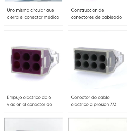
Uno mismo circular que
Construcción de
cierra el conector médico
conectores de cableado
de vaivén del metal de la
eléctrico de caja de
prenda impermeable del
conexiones
conector
Empuje eléctrico de 6
Conector de cable
vías en el conector de
eléctrico a presión 773
cable a cable serie 773
para led