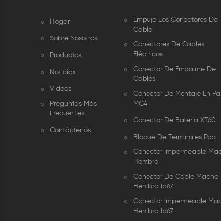
Empuje Los Conectores De
Hogar
Cable
Sobre Nosotros
Conectores De Cables
Eléctricos
Productos
Conector De Empalme De
Noticias
Cables
Videos
Conector De Montaje En Pa
Preguntas Más
MC4
Frecuentes
Conector De Batería XT60
Contáctenos
Bloque De Terminales Pcb
Conector Impermeable Ma
Hembra
Conector De Cable Macho
Hembra Ip67
Conector Impermeable Ma
Hembra Ip67