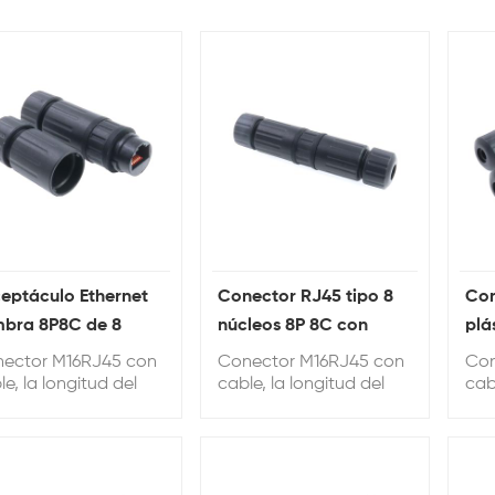
eptáculo Ethernet
Conector RJ45 tipo 8
Con
bra 8P8C de 8
núcleos 8P 8C con
plá
leos Cat5e Cat6A
cable LAN
par
ector M16RJ45 con
Conector M16RJ45 con
Con
montaje en panel
le, la longitud del
cable, la longitud del
cab
le se puede
cable se puede
cab
sonalizar, la longitud
personalizar, la longitud
per
determinada es de
predeterminada es de
pre
cm.
20 cm.
20 