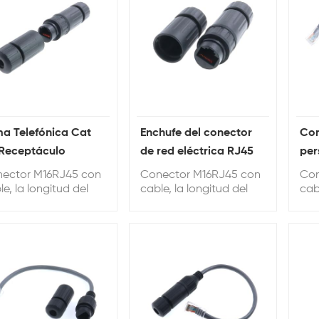
a Telefónica Cat
Enchufe del conector
Con
Receptáculo
de red eléctrica RJ45
per
bra con Pigtail
Jack Cat 7 con escudo
PBT
ector M16RJ45 con
Conector M16RJ45 con
Con
de plástico y conector
le, la longitud del
cable, la longitud del
cab
le se puede
cable se puede
cab
Cat7 de cola
sonalizar, la longitud
personalizar, la longitud
per
determinada es de
predeterminada es de
pre
cm.
20 cm.
20 