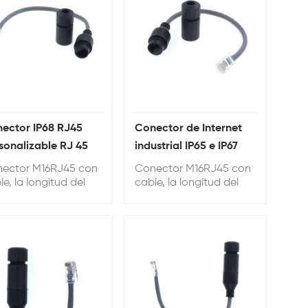
ector IP68 RJ45
Conector de Internet
sonalizable RJ 45
industrial IP65 e IP67
 Material
M16 de 8 pines
ector M16RJ45 con
Conector M16RJ45 con
le, la longitud del
cable, la longitud del
le se puede
cable se puede
sonalizar, la longitud
personalizar, la longitud
determinada es de
predeterminada es de
cm.
20 cm.