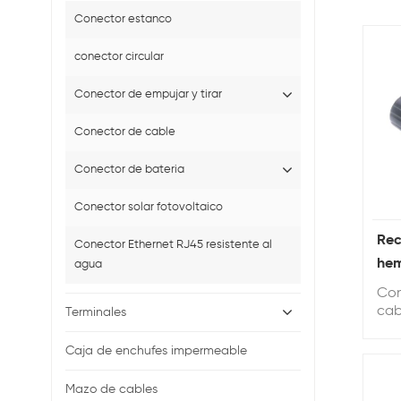
Conector estanco
conector circular
Conector de empujar y tirar
Conector de cable
Conector de bateria
Conector solar fotovoltaico
Rec
Conector Ethernet RJ45 resistente al
hem
agua
núc
Con
de 
cab
Terminales
cab
per
Caja de enchufes impermeable
pre
20 
Mazo de cables