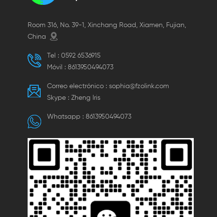
Room 316, No. 39-1, Xinchang Road, Xiamen, Fujian,
China
Tel :
0592 6536915
Móvil :
8613950494073
Correo electrónico :
sophia@fzolink.com
Skype :
Zheng lris
Whatsapp :
8613950494073