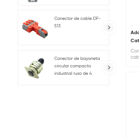
BG1G/BG286/BG186,
tipo 86, IP66, para
enchufes e
Conector de cable DF-
interruptores
513
Ada
Cat
pru
Con
cab
Conector de bayoneta
cab
circular compacto
per
industrial ruso de 4
pre
pines macho/hembra
20 
para alimentación
CA/CC de conexiones
rápidas.