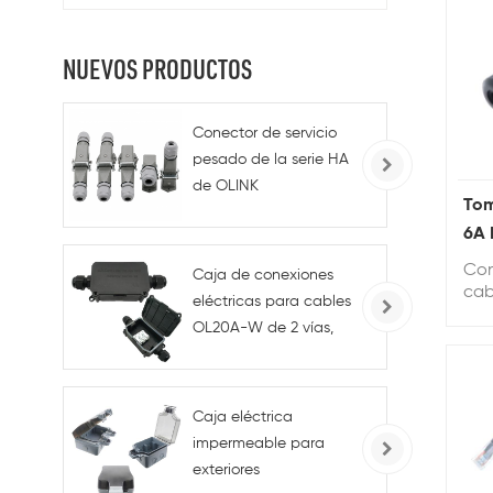
NUEVOS PRODUCTOS
Conector de servicio
pesado de la serie HA
de OLINK
Tom
3+PE/4+PE/5+PE/7+PE
6A 
Hem
Con
Caja de conexiones
cab
eléctricas para cables
cab
OL20A-W de 2 vías,
per
PG9, IP68, 250 V CA, 45
pre
20 
A, para uso industrial y
en exteriores.
Caja eléctrica
impermeable para
exteriores