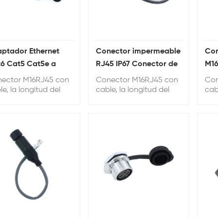
ptador Ethernet
Conector impermeable
Con
6 Cat5 Cat5e a
RJ45 IP67 Conector de
M16
eba de agua
ruta de red Ethernet
con
ector M16RJ45 con
Conector M16RJ45 con
Con
M16
le, la longitud del
cable, la longitud del
cab
le se puede
cable se puede
cab
sonalizar, la longitud
personalizar, la longitud
per
determinada es de
predeterminada es de
pre
cm.
20 cm.
20 