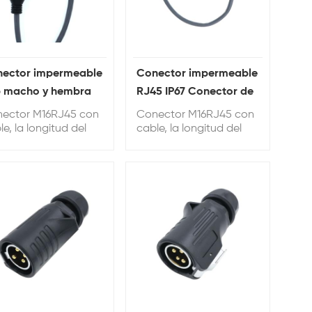
ector impermeable
Conector impermeable
 macho y hembra
RJ45 IP67 Conector de
 cable
ruta de red Ethernet
ector M16RJ45 con
Conector M16RJ45 con
M16
le, la longitud del
cable, la longitud del
le se puede
cable se puede
sonalizar, la longitud
personalizar, la longitud
determinada es de
predeterminada es de
cm.
20 cm.