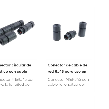
ector circular de
Conector de cable de
stico con cable
red RJ45 para uso en
a transmisión neta
exteriores
ector M16RJ45 con
Conector M16RJ45 con
le, la longitud del
cable, la longitud del
le se puede
cable se puede
sonalizar, la longitud
personalizar, la longitud
determinada es de
predeterminada es de
cm.
20 cm.