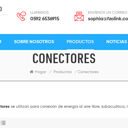
D
LLAMANOS
ENVÍENOS UN CORREO
0592 6536915
sophia@fzolink.c
R
SOBRE NOSOTROS
PRODUCTOS
NOTICIAS
CONECTORES
Hogar
/
Productos
/
Conectores
tores
se utilizan para conexión de energía al aire libre, subacuática,