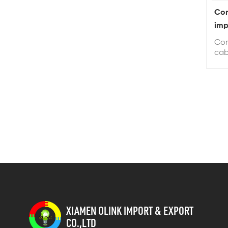
Con
imp
M1
Con
cab
cab
per
pre
20 
XIAMEN OLINK IMPORT & EXPORT
CO.,LTD